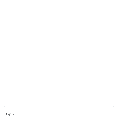
欄は必須項目です
コメント
※
名前
※
メール
※
サイト