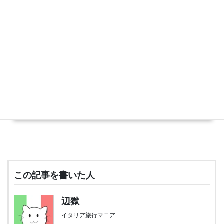
ョ。崩れそうな崖の上に、廃墟のように浮かんで見えるこの町は、「天空の城ラピ
ュタ」のモデルとも言われます。私が訪問したイタリアの町の中でも、衝撃度がか
なり高かった町です。そんなチヴィタの観光基本情報をまとめました。
イタリア旅行大全
オルヴィエート
https://italiaryokou.info/orvieto
オルヴィエートは、崖の上に築かれた町で、ルカ・シニョレッリの傑作壁画で有名
です。ローマとフィレンツェの間にあるため、旅行者が立ち寄りやすい場所にある
のも魅力です。オルヴィエートの行き方、見どころ、ホテルの探し方など、私が3泊
した体験を踏まえてガイド致します！
この記事を書いた人
辺獄
イタリア旅行マニア