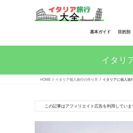
コ
ナ
ン
ビ
テ
ゲ
ン
ー
ツ
シ
基本ガイド
目的別
へ
ョ
ス
ン
キ
に
イタリ
ッ
移
プ
動
HOME
イタリア個人旅行の作り方
イタリアに個人旅
この記事はアフィリエイト広告を利用していま