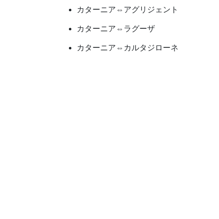
カターニア⇔アグリジェント
カターニア⇔ラグーザ
カターニア⇔カルタジローネ