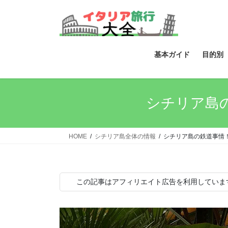
コ
ナ
ン
ビ
テ
ゲ
ン
ー
ツ
シ
基本ガイド
目的別
へ
ョ
ス
ン
キ
に
シチリア島
ッ
移
プ
動
HOME
シチリア島全体の情報
シチリア島の鉄道事情
この記事はアフィリエイト広告を利用していま